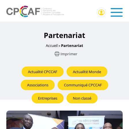
Partenariat
Accueil
»
Partenariat
Imprimer
Actualité CPCCAF
Actualité Monde
Associations
Communiqué CPCCAF
Entreprises
Non classé