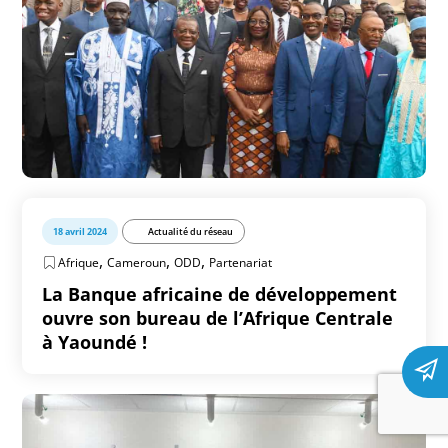
18 avril 2024
Actualité du réseau
,
,
,
Afrique
Cameroun
ODD
Partenariat
La Banque africaine de développement
ouvre son bureau de l’Afrique Centrale
à Yaoundé !