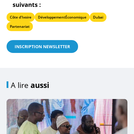
suivants :
Côte d'Ivoire
DéveloppementÉconomique
Dubai
Partenariat
INSCRIPTION NEWSLETTER
A lire
aussi