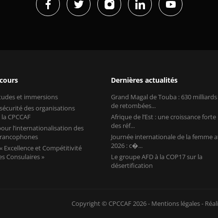
 cours
Dernières actualités
études et immersions
Grand Magal de Touba : 630 milliard
de retombées...
 sécurité des organisations
 la CPCCAF
Afrique de l’Est : une croissance forte
des réf...
our l’internationalisation des
 francophones
Journée internationale de la femme a
2026 : c�...
 Excellence et Compétitivité
s Consulaires »
Le groupe AFD à la COP17 sur la
désertification
Copyright © CPCCAF 2026 -
Mentions légales
-
Réal