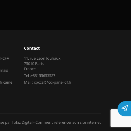
Contact
s FCFA
11, rue Léon Jouhaux
75010 Paris
France
 mais
Tel :+33155653527
fricaine
Mail : cpccaf@cci-paris-idf.fr
isé par Tokiz Digital
-
Comment référencer son site internet