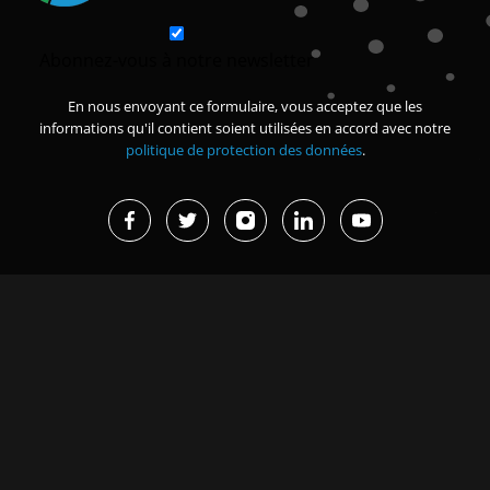
Abonnez-vous à notre newsletter
En nous envoyant ce formulaire, vous acceptez que les
informations qu'il contient soient utilisées en accord avec notre
politique de protection des données
.
Projets en cours
Dernières actualités
Missions d’études et
Grand Magal de Touba : 630
immersions
milliards FCFA de
retombées...
Renforcer la sécurité des