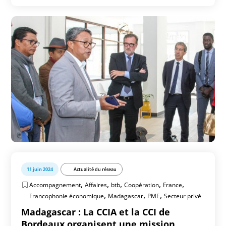
11 juin 2024
Actualité du réseau
,
,
,
,
,
Accompagnement
Affaires
btb
Coopération
France
,
,
,
Francophonie économique
Madagascar
PME
Secteur privé
Madagascar : La CCIA et la CCI de
Bordeaux organisent une mission