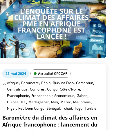
21 mai 2024
Actualité CPCCAF
,
,
,
,
,
Afrique
Baromètre
Bénin
Burkina Faso
Cameroun
,
,
,
,
Centrafrique
Comores
Congo
Côte d'Ivoire
,
,
,
Francophonie
Francophonie économique
Gabon
,
,
,
,
,
,
Guinée
ITC
Madagascar
Mali
Maroc
Mauritanie
,
,
,
,
,
Niger
Rep Dem Congo
Sénégal
Tchad
Togo
Tunisie
Baromètre du climat des affaires en
Afrique francophone : lancement du