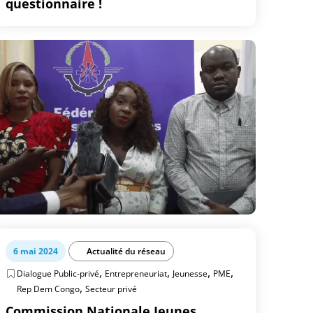
questionnaire !
6 mai 2024
Actualité du réseau
,
,
,
,
Dialogue Public-privé
Entrepreneuriat
Jeunesse
PME
,
Rep Dem Congo
Secteur privé
Commission Nationale Jeunes