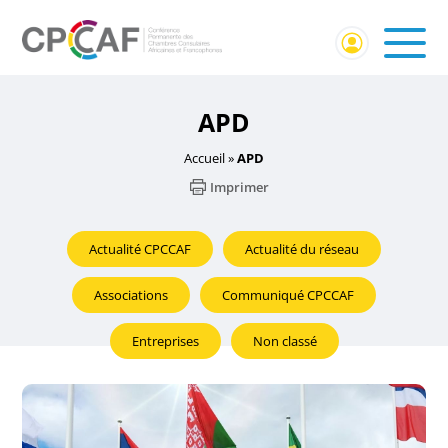
APD
Accueil
»
APD
Imprimer
Actualité CPCCAF
Actualité du réseau
Associations
Communiqué CPCCAF
Entreprises
Non classé