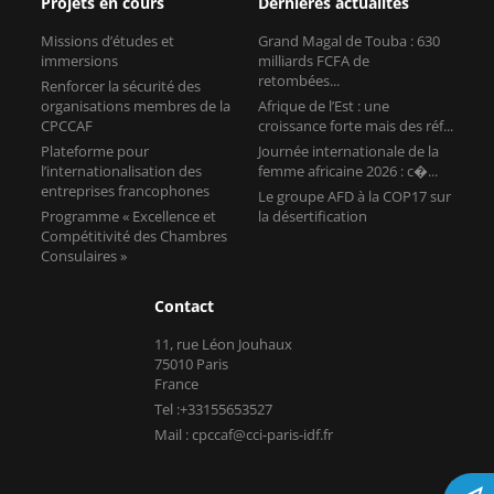
Projets en cours
Dernières actualités
Missions d’études et
Grand Magal de Touba : 630
immersions
milliards FCFA de
retombées...
Renforcer la sécurité des
organisations membres de la
Afrique de l’Est : une
CPCCAF
croissance forte mais des réf...
Plateforme pour
Journée internationale de la
l’internationalisation des
femme africaine 2026 : c�...
entreprises francophones
Le groupe AFD à la COP17 sur
Programme « Excellence et
la désertification
Compétitivité des Chambres
Consulaires »
Contact
11, rue Léon Jouhaux
75010 Paris
France
Tel :+33155653527
Mail : cpccaf@cci-paris-idf.fr