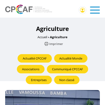
Agriculture
Accueil
»
Agriculture
Imprimer
Actualité CPCCAF
Actualité Monde
Associations
Communiqué CPCCAF
Entreprises
Non classé