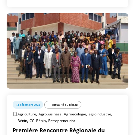
13 décembre 2024
Actualité du réseau
,
,
,
,
Agriculture
Agrobusiness
Agroécologie
agroindustrie
,
,
Bénin
CCI Bénin
Entrepreneuriat
Première Rencontre Régionale du