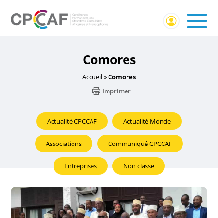
Comores
Accueil
»
Comores
Imprimer
Actualité CPCCAF
Actualité Monde
Associations
Communiqué CPCCAF
Entreprises
Non classé