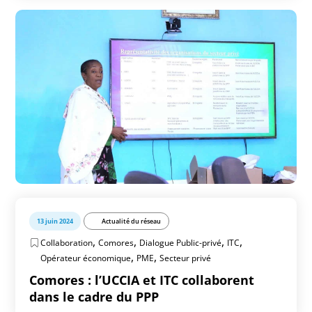
13 juin 2024
Actualité du réseau
,
,
,
,
Collaboration
Comores
Dialogue Public-privé
ITC
,
,
Opérateur économique
PME
Secteur privé
Comores : l’UCCIA et ITC collaborent
dans le cadre du PPP