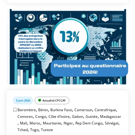
5 juin 2024
Actualité CPCCAF
,
,
,
,
,
Baromètre
Bénin
Burkina Faso
Cameroun
Centrafrique
,
,
,
,
,
Comores
Congo
Côte d'Ivoire
Gabon
Guinée
Madagascar
,
,
,
,
,
,
,
Mali
Maroc
Mauritanie
Niger
Rep Dem Congo
Sénégal
,
,
Tchad
Togo
Tunisie