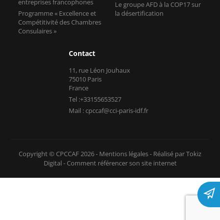
entreprises francophones
Le groupe AFD à la COP17 sur
Programme « Excellence et
la désertification
Compétitivité des Chambres
Consulaires »
Contact
11, rue Léon Jouhaux
75010 Paris
France
Tel :+33155653527
Mail : cpccaf@cci-paris-idf.fr
Copyright © CPCCAF 2026 -
Mentions légales
-
Réalisé par Tokiz
Digital
-
Comment référencer son site internet