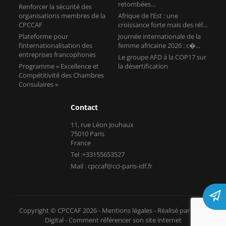
retombées...
Renforcer la sécurité des
organisations membres de la
Afrique de l’Est : une
CPCCAF
croissance forte mais des réf...
Plateforme pour
Journée internationale de la
l’internationalisation des
femme africaine 2026 : c�...
entreprises francophones
Le groupe AFD à la COP17 sur
Programme « Excellence et
la désertification
Compétitivité des Chambres
Consulaires »
Contact
11, rue Léon Jouhaux
75010 Paris
France
Tel :+33155653527
Mail : cpccaf@cci-paris-idf.fr
Copyright © CPCCAF 2026 -
Mentions légales
-
Réalisé par Tokiz
Digital
-
Comment référencer son site internet