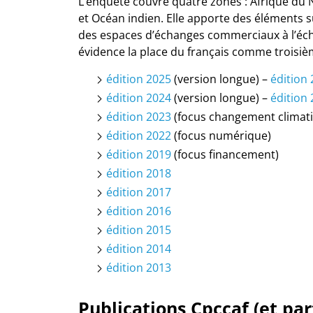
L’enquête couvre quatre zones : Afrique du No
et Océan indien. Elle apporte des éléments s
des espaces d’échanges commerciaux à l’éche
évidence la place du français comme troisiè
édition 2025
(version longue) –
édition
édition 2024
(version longue) –
édition
édition 2023
(focus changement climat
édition 2022
(focus numérique)
édition 2019
(focus financement)
édition 2018
édition 2017
édition 2016
édition 2015
édition 2014
édition 2013
Publications Cpccaf (et par