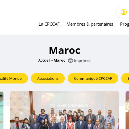
La CPCCAF
Membres & partenaires
Prog
Maroc
Accueil
»
Maroc
Imprimer
ualité Monde
Associations
Communiqué CPCCAF