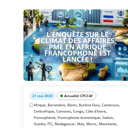
21 mai 2024
Actualité CPCCAF
,
,
,
,
,
Afrique
Baromètre
Bénin
Burkina Faso
Cameroun
,
,
,
,
Centrafrique
Comores
Congo
Côte d'Ivoire
,
,
,
Francophonie
Francophonie économique
Gabon
,
,
,
,
,
,
Guinée
ITC
Madagascar
Mali
Maroc
Mauritanie