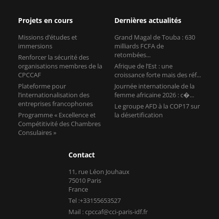
Projets en cours
Dernières actualités
Missions d’études et
Grand Magal de Touba : 630
immersions
milliards FCFA de
retombées...
Renforcer la sécurité des
organisations membres de la
Afrique de l’Est : une
CPCCAF
croissance forte mais des réf...
Plateforme pour
Journée internationale de la
l’internationalisation des
femme africaine 2026 : c�...
entreprises francophones
Le groupe AFD à la COP17 sur
Programme « Excellence et
la désertification
Compétitivité des Chambres
Consulaires »
Contact
11, rue Léon Jouhaux
75010 Paris
France
Tel :+33155653527
Mail : cpccaf@cci-paris-idf.fr