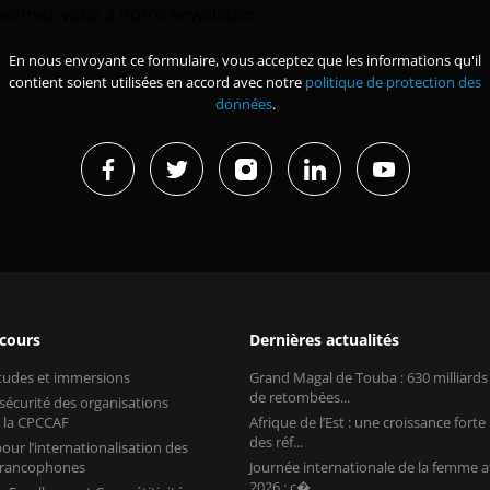
bonnez-vous à notre newsletter
En nous envoyant ce formulaire, vous acceptez que les informations qu'il
contient soient utilisées en accord avec notre
politique de protection des
données
.
 cours
Dernières actualités
études et immersions
Grand Magal de Touba : 630 milliard
de retombées...
 sécurité des organisations
 la CPCCAF
Afrique de l’Est : une croissance forte
des réf...
our l’internationalisation des
 francophones
Journée internationale de la femme a
2026 : c�...