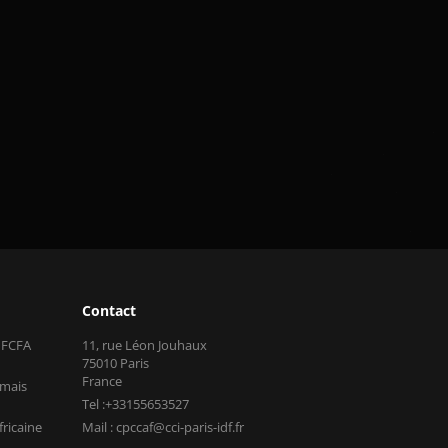
Contact
s FCFA
11, rue Léon Jouhaux
75010 Paris
France
 mais
Tel :+33155653527
fricaine
Mail : cpccaf@cci-paris-idf.fr