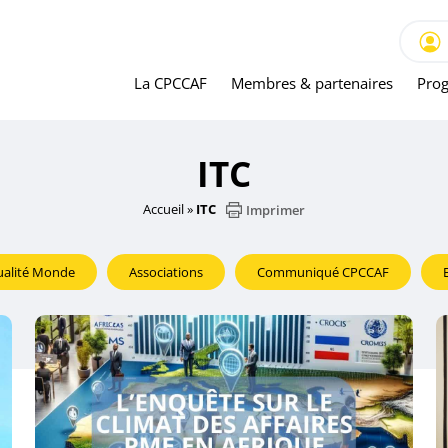
La CPCCAF
Membres & partenaires
Prog
ITC
Accueil
»
ITC
Imprimer
ualité Monde
Associations
Communiqué CPCCAF