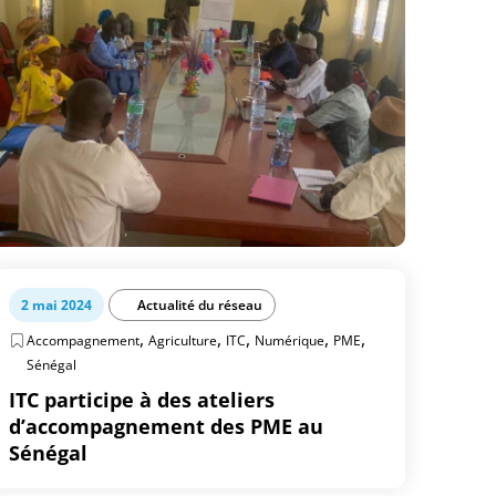
2 mai 2024
Actualité du réseau
,
,
,
,
,
Accompagnement
Agriculture
ITC
Numérique
PME
Sénégal
ITC participe à des ateliers
d’accompagnement des PME au
Sénégal