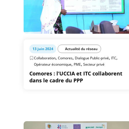
13 juin 2024
Actualité du réseau
,
,
,
,
Collaboration
Comores
Dialogue Public-privé
ITC
,
,
Opérateur économique
PME
Secteur privé
Comores : l’UCCIA et ITC collaborent
dans le cadre du PPP