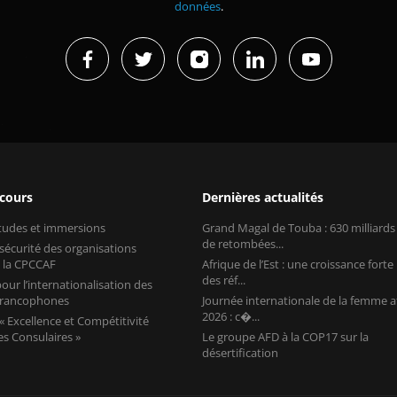
données
.
 cours
Dernières actualités
études et immersions
Grand Magal de Touba : 630 milliard
de retombées...
 sécurité des organisations
 la CPCCAF
Afrique de l’Est : une croissance forte
des réf...
our l’internationalisation des
 francophones
Journée internationale de la femme a
2026 : c�...
 Excellence et Compétitivité
s Consulaires »
Le groupe AFD à la COP17 sur la
désertification