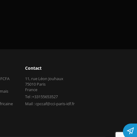
Contact
s FCFA
11, rue Léon Jouhaux
75010 Paris
France
 mais
Tel :+33155653527
fricaine
Mail : cpccaf@cci-paris-idf.fr