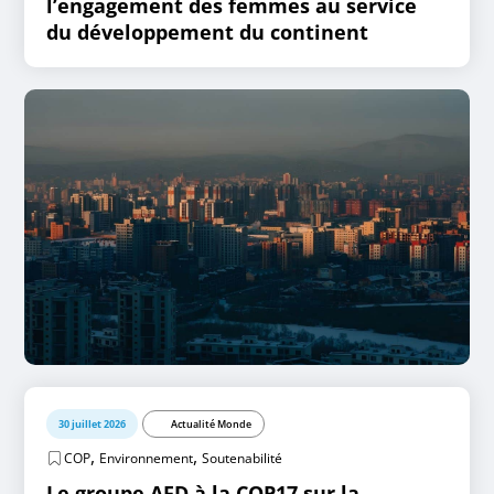
l’engagement des femmes au service
du développement du continent
30 juillet 2026
Actualité Monde
,
,
COP
Environnement
Soutenabilité
Le groupe AFD à la COP17 sur la