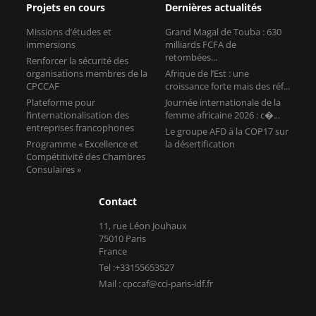
Projets en cours
Dernières actualités
Missions d’études et
Grand Magal de Touba : 630
immersions
milliards FCFA de
retombées...
Renforcer la sécurité des
organisations membres de la
Afrique de l’Est : une
CPCCAF
croissance forte mais des réf...
Plateforme pour
Journée internationale de la
l’internationalisation des
femme africaine 2026 : c�...
entreprises francophones
Le groupe AFD à la COP17 sur
Programme « Excellence et
la désertification
Compétitivité des Chambres
Consulaires »
Contact
11, rue Léon Jouhaux
75010 Paris
France
Tel :+33155653527
Mail : cpccaf@cci-paris-idf.fr