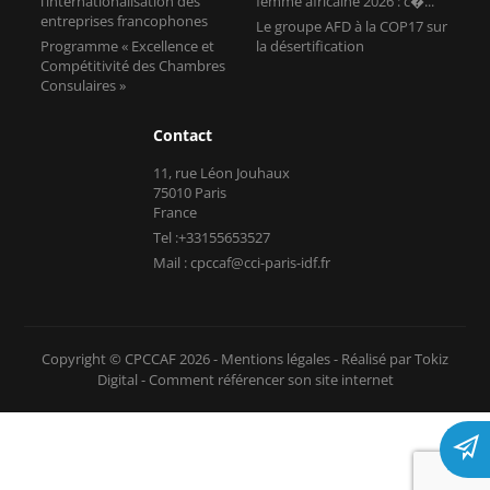
l’internationalisation des
femme africaine 2026 : c�...
entreprises francophones
Le groupe AFD à la COP17 sur
Programme « Excellence et
la désertification
Compétitivité des Chambres
Consulaires »
Contact
11, rue Léon Jouhaux
75010 Paris
France
Tel :+33155653527
Mail : cpccaf@cci-paris-idf.fr
Copyright © CPCCAF 2026 -
Mentions légales
-
Réalisé par Tokiz
Digital
-
Comment référencer son site internet