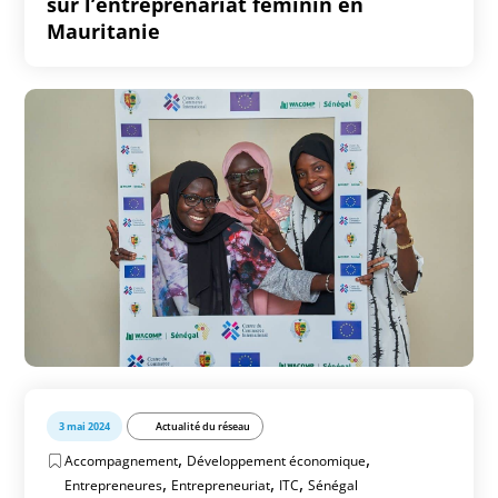
sur l’entreprenariat féminin en
Mauritanie
3 mai 2024
Actualité du réseau
,
,
Accompagnement
Développement économique
,
,
,
Entrepreneures
Entrepreneuriat
ITC
Sénégal