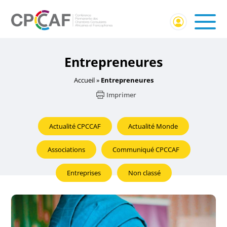
Entrepreneures
Accueil
»
Entrepreneures
Imprimer
Actualité CPCCAF
Actualité Monde
Associations
Communiqué CPCCAF
Entreprises
Non classé