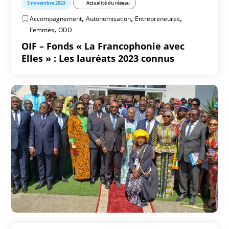
3 novembre 2023
Actualité du réseau
,
,
,
Accompagnement
Autonomisation
Entrepreneures
,
Femmes
ODD
OIF – Fonds « La Francophonie avec
Elles » : Les lauréats 2023 connus