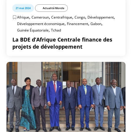
21 mai 2024
Actualité Monde
,
,
,
,
,
Afrique
Cameroun
Centrafrique
Congo
Développement
,
,
,
Développement économique
Financement
Gabon
,
Guinée Équatoriale
Tchad
La BDE d’Afrique Centrale finance des
projets de développement