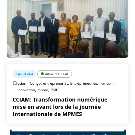
1 juillet 2024
Actualité CPCCAF
,
,
,
,
,
cciam
Congo
entreprenariat
Entrepreneuriat
franco-fil
,
,
Innovation
mpme
PME
CCIAM: Transformation numérique
mise en avant lors de la journée
internationale de MPMES