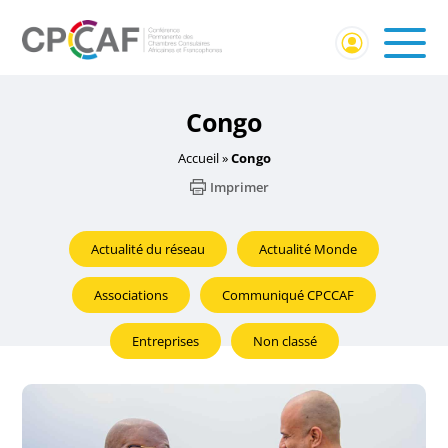
Congo
Accueil
»
Congo
Imprimer
Actualité du réseau
Actualité Monde
Associations
Communiqué CPCCAF
Entreprises
Non classé