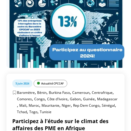
5 juin 2024
Actualité CPCCAF
,
,
,
,
,
Baromètre
Bénin
Burkina Faso
Cameroun
Centrafrique
,
,
,
,
,
Comores
Congo
Côte d'Ivoire
Gabon
Guinée
Madagascar
,
,
,
,
,
,
,
Mali
Maroc
Mauritanie
Niger
Rep Dem Congo
Sénégal
,
,
Tchad
Togo
Tunisie
Participez à l’étude sur le climat des
affaires des PME en Afrique