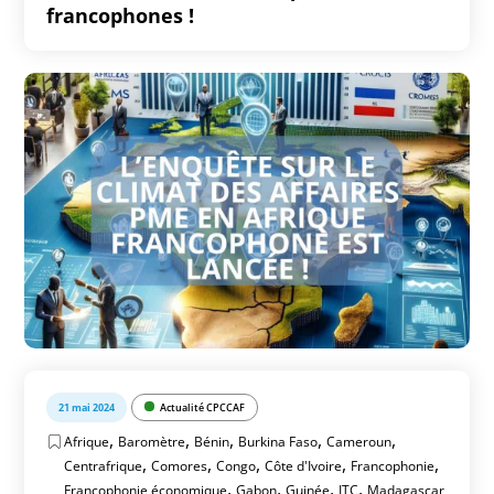
francophones !
21 mai 2024
Actualité CPCCAF
,
,
,
,
,
Afrique
Baromètre
Bénin
Burkina Faso
Cameroun
,
,
,
,
,
Centrafrique
Comores
Congo
Côte d'Ivoire
Francophonie
,
,
,
,
Francophonie économique
Gabon
Guinée
ITC
Madagascar