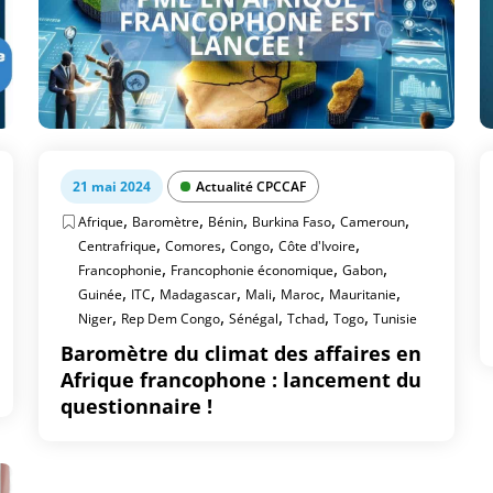
21 mai 2024
Actualité CPCCAF
,
,
,
,
,
Afrique
Baromètre
Bénin
Burkina Faso
Cameroun
,
,
,
,
Centrafrique
Comores
Congo
Côte d'Ivoire
,
,
,
Francophonie
Francophonie économique
Gabon
,
,
,
,
,
,
Guinée
ITC
Madagascar
Mali
Maroc
Mauritanie
,
,
,
,
,
Niger
Rep Dem Congo
Sénégal
Tchad
Togo
Tunisie
Baromètre du climat des affaires en
Afrique francophone : lancement du
questionnaire !