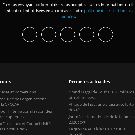
En nous envoyant ce formulaire, vous acceptez que les informations qu'il
contient soient utilisées en accord avec notre
politique de protection des
données
.
 cours
Dernières actualités
études et immersions
Grand Magal de Touba : 630 milliard
de retombées...
 sécurité des organisations
 la CPCCAF
Afrique de l’Est : une croissance forte
des réf...
our l’internationalisation des
 francophones
Journée internationale de la femme a
2026 : c�...
 Excellence et Compétitivité
s Consulaires »
Le groupe AFD à la COP17 sur la
désertification