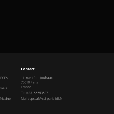
Contact
s FCFA
11, rue Léon Jouhaux
75010 Paris
France
 mais
Tel :+33155653527
fricaine
Mail : cpccaf@cci-paris-idf.fr