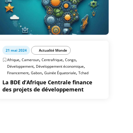
21 mai 2024
Actualité Monde
,
,
,
,
Afrique
Cameroun
Centrafrique
Congo
,
,
Développement
Développement économique
,
,
,
Financement
Gabon
Guinée Équatoriale
Tchad
La BDE d’Afrique Centrale finance
des projets de développement