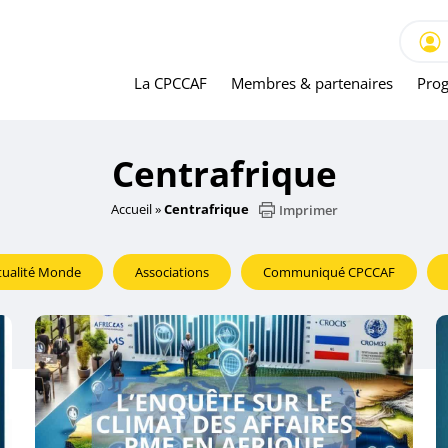
La CPCCAF
Membres & partenaires
Prog
Centrafrique
Accueil
»
Centrafrique
Imprimer
tualité Monde
Associations
Communiqué CPCCAF