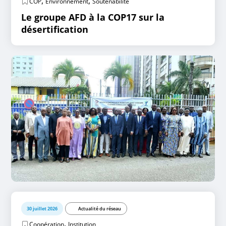
,
,
COP
Environnement
Soutenabilité
Le groupe AFD à la COP17 sur la
désertification
30 juillet 2026
Actualité du réseau
,
Coopération
Institution