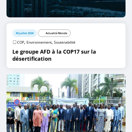
30 juillet 2026
Actualité Monde
,
,
COP
Environnement
Soutenabilité
Le groupe AFD à la COP17 sur la
désertification