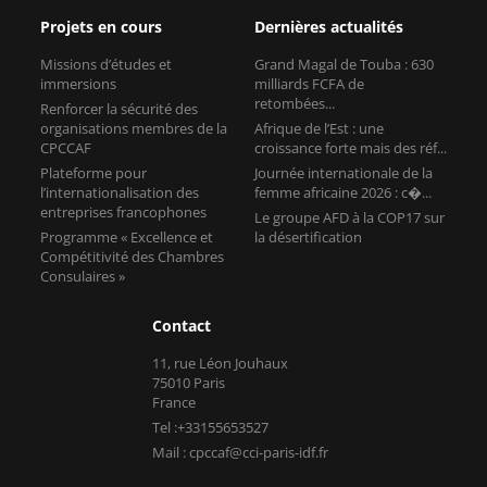
Projets en cours
Dernières actualités
Missions d’études et
Grand Magal de Touba : 630
immersions
milliards FCFA de
retombées...
Renforcer la sécurité des
organisations membres de la
Afrique de l’Est : une
CPCCAF
croissance forte mais des réf...
Plateforme pour
Journée internationale de la
l’internationalisation des
femme africaine 2026 : c�...
entreprises francophones
Le groupe AFD à la COP17 sur
Programme « Excellence et
la désertification
Compétitivité des Chambres
Consulaires »
Contact
11, rue Léon Jouhaux
75010 Paris
France
Tel :+33155653527
Mail : cpccaf@cci-paris-idf.fr