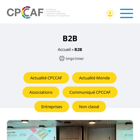
B2B
Accueil
»
B2B
Imprimer
Actualité CPCCAF
Actualité Monde
Associations
Communiqué CPCCAF
Entreprises
Non classé