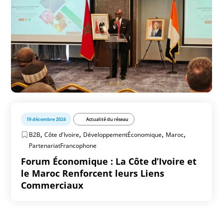
19 décembre 2024
Actualité du réseau
,
,
,
,
B2B
Côte d'Ivoire
DéveloppementÉconomique
Maroc
PartenariatFrancophone
Forum Économique : La Côte d’Ivoire et
le Maroc Renforcent leurs Liens
Commerciaux