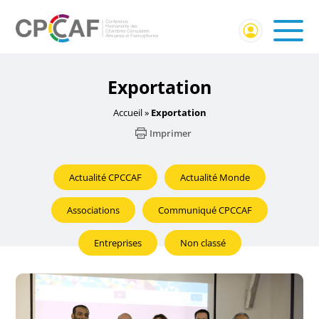
Exportation
Accueil
»
Exportation
Imprimer
Actualité CPCCAF
Actualité Monde
Associations
Communiqué CPCCAF
Entreprises
Non classé