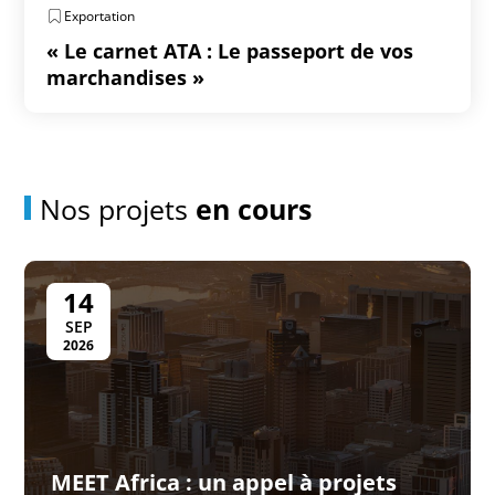
Exportation
« Le carnet ATA : Le passeport de vos
marchandises »
Nos projets
en cours
14
SEP
2026
MEET Africa : un appel à projets