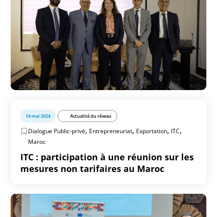
14 mai 2024
Actualité du réseau
,
,
,
,
Dialogue Public-privé
Entrepreneuriat
Exportation
ITC
Maroc
ITC : participation à une réunion sur les
mesures non tarifaires au Maroc