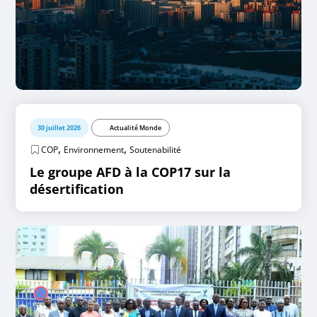
30 juillet 2026
Actualité Monde
,
,
COP
Environnement
Soutenabilité
Le groupe AFD à la COP17 sur la
désertification