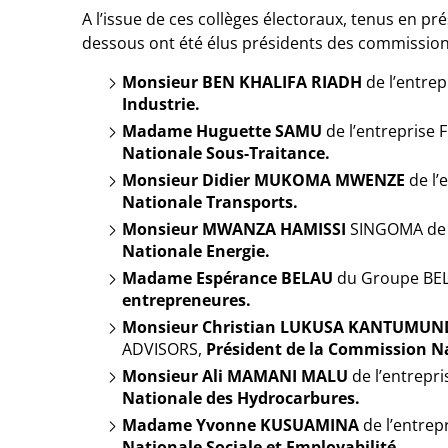
A l’issue de ces collèges électoraux, tenus en pré
dessous ont été élus présidents des commissions n
Monsieur BEN KHALIFA RIADH
de l’entre
Industrie.
Madame Huguette SAMU
de l’entreprise
Nationale Sous-Traitance.
Monsieur Didier MUKOMA MWENZE
de l’
Nationale Transports.
Monsieur MWANZA HAMISSI
SINGOMA de 
Nationale Energie.
Madame Espérance BELAU
du Groupe BE
entrepreneures.
Monsieur Christian LUKUSA KANTUMUN
ADVISORS,
Président de la Commission Nat
Monsieur Ali MAMANI MALU
de l’entrep
Nationale des Hydrocarbures.
Madame Yvonne KUSUAMINA
de l’entre
Nationale Sociale et Employabilité.