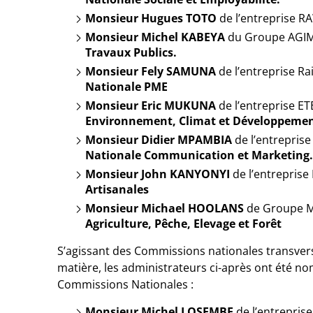
Monsieur Hugues TOTO
de l’entreprise 
Monsieur Michel KABEYA
du Groupe AGI
Travaux Publics.
Monsieur Fely SAMUNA
de l’entreprise 
Nationale PME
Monsieur Eric MUKUNA
de l’entreprise ET
Environnement, Climat et Développemen
Monsieur Didier MPAMBIA
de l’entrepri
Nationale Communication et Marketing.
Monsieur John KANYONYI
de l’entrepris
Artisanales
Monsieur Michael HOOLANS
de Groupe 
Agriculture, Pêche, Elevage et Forêt
S’agissant des Commissions nationales transversa
matière, les administrateurs ci-après ont été n
Commissions Nationales :
Monsieur Michel LOSEMBE
de l’entrepris