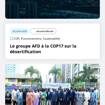
30 juillet 2026
Actualité Monde
,
,
COP
Environnement
Soutenabilité
Le groupe AFD à la COP17 sur la
désertification