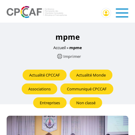
mpme
Accueil
»
mpme
Imprimer
Actualité CPCCAF
Actualité Monde
Associations
Communiqué CPCCAF
Entreprises
Non classé