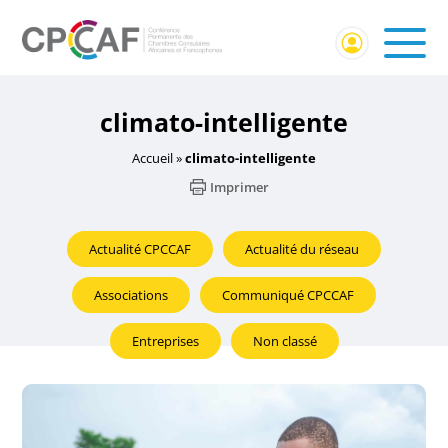
climato-intelligente
Accueil
»
climato-intelligente
Imprimer
Actualité CPCCAF
Actualité du réseau
Associations
Communiqué CPCCAF
Entreprises
Non classé