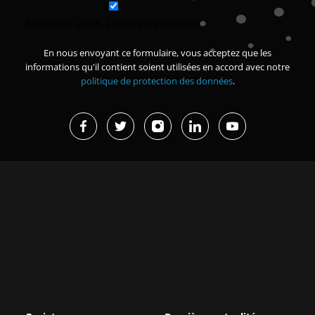
Abonnez-vous à notre newsletter
En nous envoyant ce formulaire, vous acceptez que les
informations qu'il contient soient utilisées en accord avec notre
politique de protection des données
.
Projets en cours
Dernières actualités
Missions d’études et
Grand Magal de Touba : 630
immersions
milliards FCFA de
retombées...
Renforcer la sécurité des
organisations membres de la
Afrique de l’Est : une