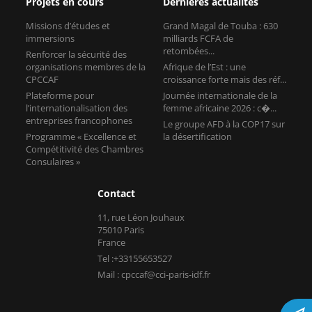
CPCCAF
croissance forte mais des réf...
Plateforme pour
Journée internationale de la
l’internationalisation des
femme africaine 2026 : c�...
entreprises francophones
Le groupe AFD à la COP17 sur
Programme « Excellence et
la désertification
Compétitivité des Chambres
Consulaires »
Contact
11, rue Léon Jouhaux
75010 Paris
France
Tel :+33155653527
Mail : cpccaf@cci-paris-idf.fr
Copyright © CPCCAF 2026 -
Mentions légales
-
Réalisé par Tokiz
Digital
-
Comment référencer son site internet