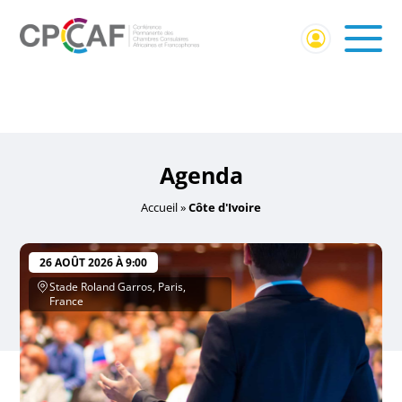
Accueil
/ Événements identifiés “Côte d'Ivoire”
Côte d'Ivoire
Agenda
Accueil
»
Côte d'Ivoire
26 AOÛT 2026 À 9:00
Stade Roland Garros, Paris,
France