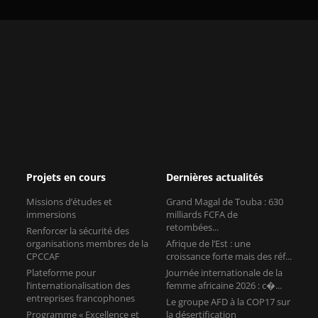
Projets en cours
Dernières actualités
Missions d’études et
Grand Magal de Touba : 630
immersions
milliards FCFA de
retombées...
Renforcer la sécurité des
organisations membres de la
Afrique de l’Est : une
CPCCAF
croissance forte mais des réf...
Plateforme pour
Journée internationale de la
l’internationalisation des
femme africaine 2026 : c�...
entreprises francophones
Le groupe AFD à la COP17 sur
Programme « Excellence et
la désertification
Compétitivité des Chambres
Consulaires »
Contact