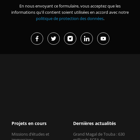
En nous envoyant ce formulaire, vous acceptez que les
informations qu'il contient soient utilisées en accord avec notre
politique de protection des données
.
Projets en cours
Dernières actualités
Missions d’études et
Grand Magal de Touba : 630
immersions
milliards FCFA de
retombées...
Renforcer la sécurité des
organisations membres de la
Afrique de l’Est : une
CPCCAF
croissance forte mais des réf...
Plateforme pour
Journée internationale de la
l’internationalisation des
femme africaine 2026 : c�...