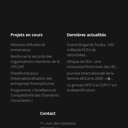
Projets en cours
Dernières actualités
Missions d’études et
Grand Magal de Touba : 630
immersions
milliards FCFA de
retombées...
Renforcer la sécurité des
organisations membres de la
Afrique de l’Est : une
CPCCAF
croissance forte mais des réf...
Plateforme pour
Journée internationale de la
l’internationalisation des
femme africaine 2026 : c�...
entreprises francophones
Le groupe AFD à la COP17 sur
Programme « Excellence et
la désertification
Compétitivité des Chambres
Consulaires »
Contact
11, rue Léon Jouhaux
75010 Paris
France
Tel :+33155653527
Mail : cpccaf@cci-paris-idf.fr