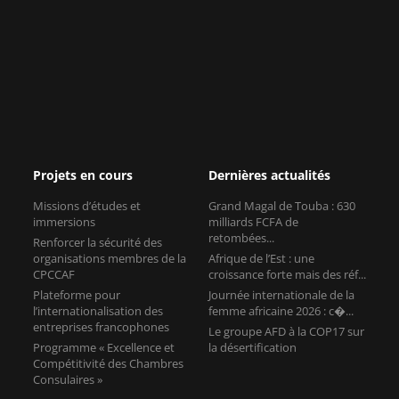
Projets en cours
Dernières actualités
Missions d’études et
Grand Magal de Touba : 630
immersions
milliards FCFA de
retombées...
Renforcer la sécurité des
organisations membres de la
Afrique de l’Est : une
CPCCAF
croissance forte mais des réf...
Plateforme pour
Journée internationale de la
l’internationalisation des
femme africaine 2026 : c�...
entreprises francophones
Le groupe AFD à la COP17 sur
Programme « Excellence et
la désertification
Compétitivité des Chambres
Consulaires »
Contact
11, rue Léon Jouhaux
75010 Paris
France