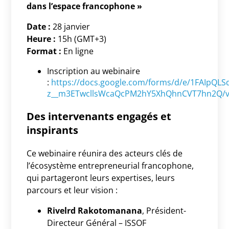
dans l’espace francophone »
Date :
28 janvier
Heure :
15h (GMT+3)
Format :
En ligne
Inscription au webinaire
:
https://docs.google.com/forms/d/e/1FAIpQL
z__m3ETwcllsWcaQcPM2hY5XhQhnCVT7hn2Q/v
Des intervenants engagés et
inspirants
Ce webinaire réunira des acteurs clés de
l’écosystème entrepreneurial francophone,
qui partageront leurs expertises, leurs
parcours et leur vision :
Rivelrd Rakotomanana
, Président-
Directeur Général – ISSOF