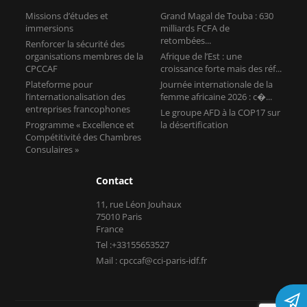
Missions d’études et
Grand Magal de Touba : 630
immersions
milliards FCFA de
retombées...
Renforcer la sécurité des
organisations membres de la
Afrique de l’Est : une
CPCCAF
croissance forte mais des réf...
Plateforme pour
Journée internationale de la
l’internationalisation des
femme africaine 2026 : c�...
entreprises francophones
Le groupe AFD à la COP17 sur
Programme « Excellence et
la désertification
Compétitivité des Chambres
Consulaires »
Contact
11, rue Léon Jouhaux
75010 Paris
France
Tel :+33155653527
Mail : cpccaf@cci-paris-idf.fr