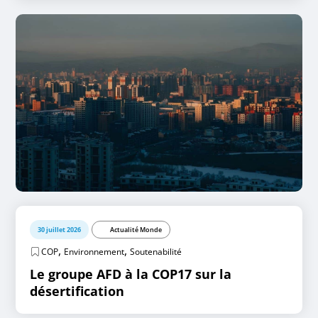
30 juillet 2026
Actualité Monde
,
,
COP
Environnement
Soutenabilité
Le groupe AFD à la COP17 sur la
désertification