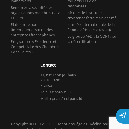
immersions
milliards FCFA de
retombées...
Renforcer la sécurité des
organisations membres de la
Afrique de l’Est : une
CPCCAF
croissance forte mais des réf...
Plateforme pour
Journée internationale de la
l’internationalisation des
femme africaine 2026 : c�...
entreprises francophones
Le groupe AFD à la COP17 sur
Programme « Excellence et
la désertification
Compétitivité des Chambres
Consulaires »
Contact
11, rue Léon Jouhaux
75010 Paris
France
Tel :+33155653527
Mail : cpccaf@cci-paris-idf.fr
Copyright © CPCCAF 2026 -
Mentions légales
-
Réalisé par Tokiz