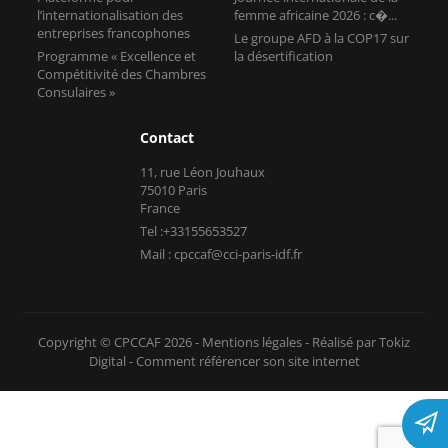
l’internationalisation des
femme africaine 2026 : c�...
entreprises francophones
Le groupe AFD à la COP17 sur
Programme « Excellence et
la désertification
Compétitivité des Chambres
Consulaires »
Contact
11, rue Léon Jouhaux
75010 Paris
France
Tel :+33155653527
Mail : cpccaf@cci-paris-idf.fr
Copyright © CPCCAF 2026 -
Mentions légales
-
Réalisé par Tokiz
Digital
-
Comment référencer son site internet