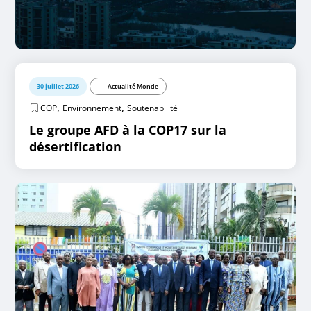
30 juillet 2026
Actualité Monde
,
,
COP
Environnement
Soutenabilité
Le groupe AFD à la COP17 sur la
désertification