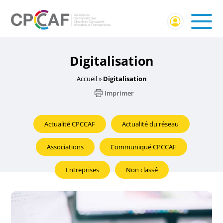
Digitalisation
Accueil
»
Digitalisation
Imprimer
Actualité CPCCAF
Actualité du réseau
Associations
Communiqué CPCCAF
Entreprises
Non classé