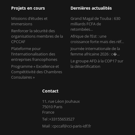
Projets en cours
Dernières actualités
Missions d’études et
Grand Magal de Touba : 630
immersions
milliards FCFA de
retombées...
Renforcer la sécurité des
organisations membres de la
Afrique de l’Est : une
CPCCAF
croissance forte mais des réf...
Plateforme pour
Journée internationale de la
l’internationalisation des
femme africaine 2026 : c�...
entreprises francophones
Le groupe AFD à la COP17 sur
Programme « Excellence et
la désertification
Compétitivité des Chambres
Consulaires »
Contact
11, rue Léon Jouhaux
75010 Paris
France
Tel :+33155653527
Mail : cpccaf@cci-paris-idf.fr