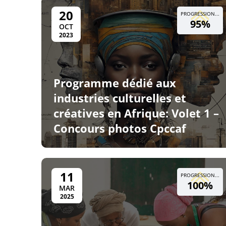
20
PROGRESSION...
95%
OCT
2023
Programme dédié aux
industries culturelles et
créatives en Afrique: Volet 1 –
Concours photos Cpccaf
11
PROGRESSION...
100%
MAR
2025