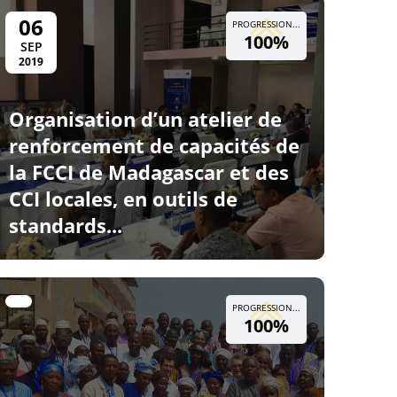
06
PROGRESSION...
100%
SEP
2019
Organisation d’un atelier de
renforcement de capacités de
la FCCI de Madagascar et des
CCI locales, en outils de
standards...
PROGRESSION...
100%