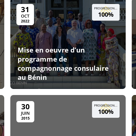
31
PROGRESSION...
100%
OCT
2022
Mise en oeuvre d’un
programme de
compagnonnage consulaire
au Bénin
30
PROGRESSION...
100%
JUIN
2015