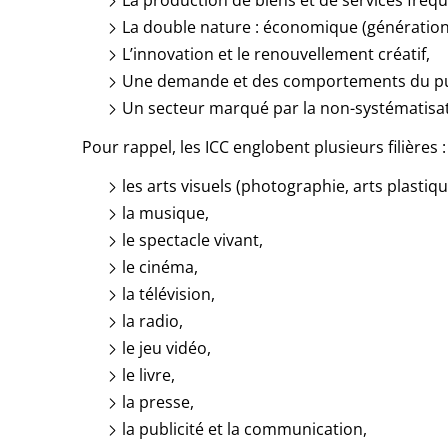
La production de biens et de services fréqu
La double nature : économique (génération de
L’innovation et le renouvellement créatif,
Une demande et des comportements du public
Un secteur marqué par la non-systématisat
Pour rappel, les ICC englobent plusieurs filières :
les arts visuels (photographie, arts plastiq
la musique,
le spectacle vivant,
le cinéma,
la télévision,
la radio,
le jeu vidéo,
le livre,
la presse,
la publicité et la communication,