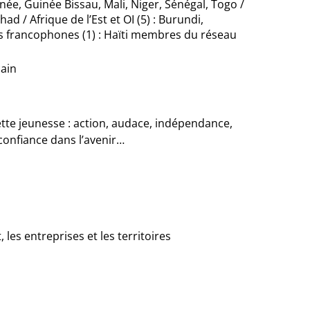
inée, Guinée Bissau, Mali, Niger, Sénégal, Togo /
chad /
Afrique de l’Est et OI (5)
: Burundi,
s francophones (1)
: Haïti
membres du réseau
cain
ette jeunesse
: action, audace, indépendance,
 confiance dans l’avenir…
les entreprises et les territoires