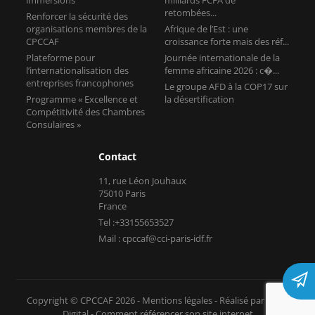
retombées...
Renforcer la sécurité des
organisations membres de la
Afrique de l’Est : une
CPCCAF
croissance forte mais des réf...
Plateforme pour
Journée internationale de la
l’internationalisation des
femme africaine 2026 : c�...
entreprises francophones
Le groupe AFD à la COP17 sur
Programme « Excellence et
la désertification
Compétitivité des Chambres
Consulaires »
Contact
11, rue Léon Jouhaux
75010 Paris
France
Tel :+33155653527
Mail : cpccaf@cci-paris-idf.fr
Copyright © CPCCAF 2026 -
Mentions légales
-
Réalisé par Tokiz
Digital
-
Comment référencer son site internet