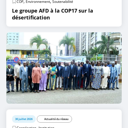
,
,
COP
Environnement
Soutenabilité
Le groupe AFD à la COP17 sur la
désertification
30 juillet 2026
Actualité du réseau
,
Coopération
Institution