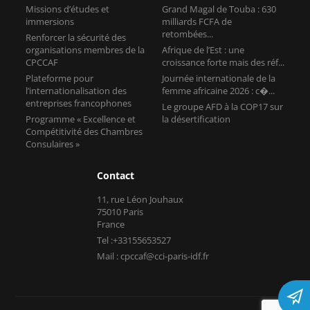
Plateforme pour
Journée internationale de la
l’internationalisation des
femme africaine 2026 : c�...
entreprises francophones
Le groupe AFD à la COP17 sur
Programme « Excellence et
la désertification
Compétitivité des Chambres
Consulaires »
Contact
11, rue Léon Jouhaux
75010 Paris
France
Tel :+33155653527
Mail : cpccaf@cci-paris-idf.fr
Copyright © CPCCAF 2026 -
Mentions légales
-
Réalisé par Tokiz
Digital
-
Comment référencer son site internet