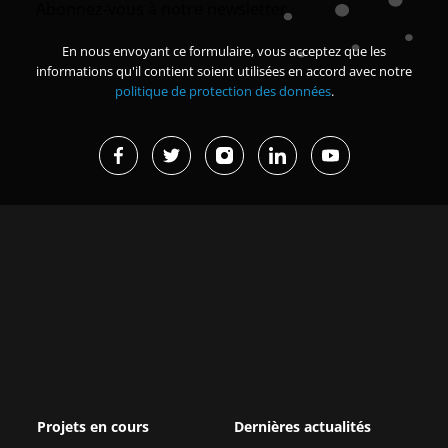
Abonnez-vous à notre newsletter
En nous envoyant ce formulaire, vous acceptez que les
informations qu'il contient soient utilisées en accord avec notre
politique de protection des données
.
Projets en cours
Dernières actualités
Missions d’études et
Grand Magal de Touba : 630
immersions
milliards FCFA de
retombées...
Renforcer la sécurité des
organisations membres de la
Afrique de l’Est : une
CPCCAF
croissance forte mais des réf...