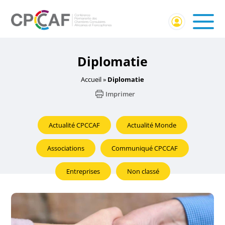
Diplomatie
Accueil
»
Diplomatie
Imprimer
Actualité CPCCAF
Actualité Monde
Associations
Communiqué CPCCAF
Entreprises
Non classé