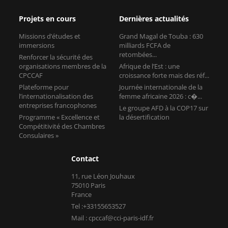
Projets en cours
Dernières actualités
Missions d’études et
Grand Magal de Touba : 630
immersions
milliards FCFA de
retombées...
Renforcer la sécurité des
organisations membres de la
Afrique de l’Est : une
CPCCAF
croissance forte mais des réf...
Plateforme pour
Journée internationale de la
l’internationalisation des
femme africaine 2026 : c�...
entreprises francophones
Le groupe AFD à la COP17 sur
Programme « Excellence et
la désertification
Compétitivité des Chambres
Consulaires »
Contact
11, rue Léon Jouhaux
75010 Paris
France
Tel :+33155653527
Mail : cpccaf@cci-paris-idf.fr