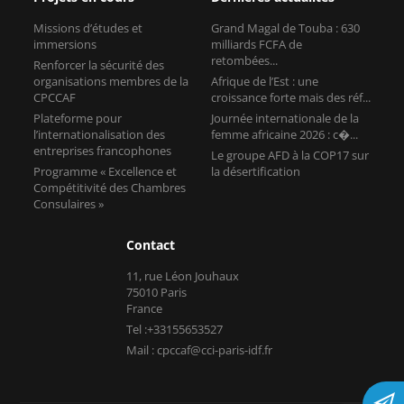
Missions d’études et
Grand Magal de Touba : 630
immersions
milliards FCFA de
retombées...
Renforcer la sécurité des
organisations membres de la
Afrique de l’Est : une
CPCCAF
croissance forte mais des réf...
Plateforme pour
Journée internationale de la
l’internationalisation des
femme africaine 2026 : c�...
entreprises francophones
Le groupe AFD à la COP17 sur
Programme « Excellence et
la désertification
Compétitivité des Chambres
Consulaires »
Contact
11, rue Léon Jouhaux
75010 Paris
France
Tel :+33155653527
Mail : cpccaf@cci-paris-idf.fr