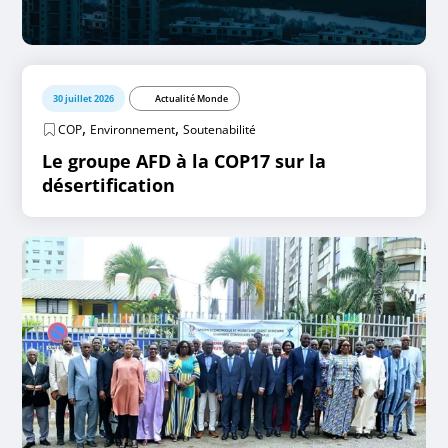
30 juillet 2026
Actualité Monde
,
,
COP
Environnement
Soutenabilité
Le groupe AFD à la COP17 sur la
désertification