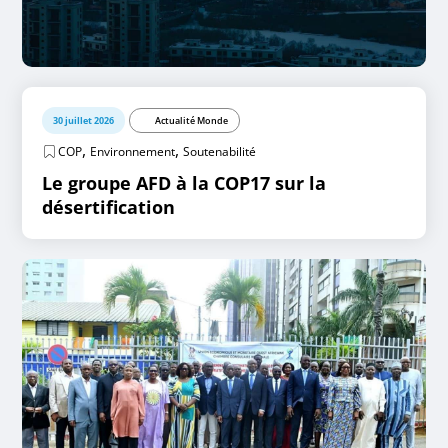
30 juillet 2026
Actualité Monde
,
,
COP
Environnement
Soutenabilité
Le groupe AFD à la COP17 sur la
désertification