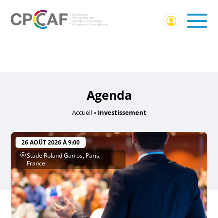
Accueil
/ Événements identifiés “Investissement”
Investissement
Agenda
Accueil
»
Investissement
26 AOÛT 2026 À 9:00
Stade Roland Garros, Paris,
France