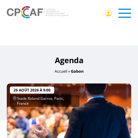
Accueil
/ Événements identifiés “Gabon”
Gabon
Agenda
Accueil
»
Gabon
26 AOÛT 2026 À 9:00
Stade Roland Garros, Paris,
France